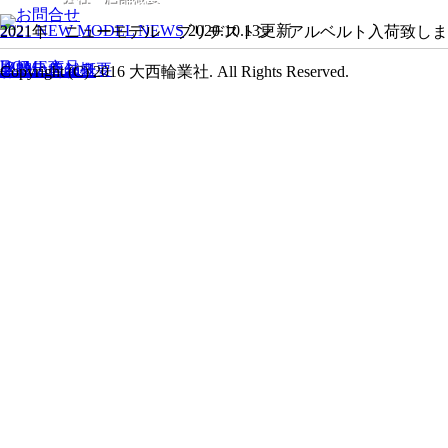
2021 NEW MODEL NEWS
2020.10.13更新
2021年 ニューモデル ブリヂストン アルベルト入荷致し
HOME
取扱い商品
メンテナンス
会社・店舗概要
お問い合わせ
Copyright (C) 2016 大西輪業社. All Rights Reserved.